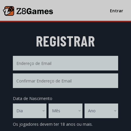
Entrar
REGISTRAR
Endereço
de
Email
Confirmar
Endereço
de
Email
Data de Nascimento
Dia
Mês
Ano
Os jogadores devem ter 18 anos ou mais.