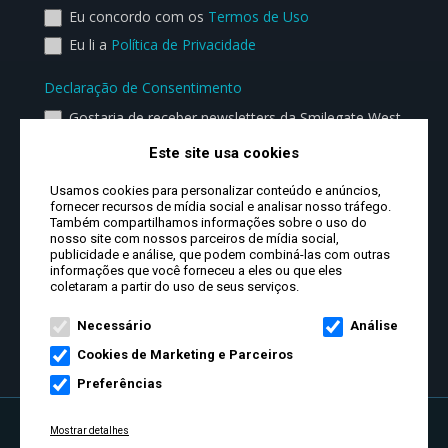
Eu concordo com os
Termos de Uso
Eu li a
Política de Privacidade
Declaração de Consentimento
Gostaria de receber newsletters da Smilegate West
por e-mail.
Este site usa cookies
Usamos cookies para personalizar conteúdo e anúncios,
fornecer recursos de mídia social e analisar nosso tráfego.
Também compartilhamos informações sobre o uso do
nosso site com nossos parceiros de mídia social,
publicidade e análise, que podem combiná-las com outras
informações que você forneceu a eles ou que eles
coletaram a partir do uso de seus serviços.
CRIAR CONTA
Necessário
Análise
Cookies de Marketing e Parceiros
Preferências
Mostrar detalhes